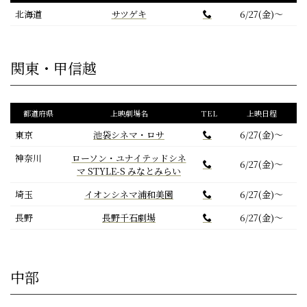
北海道
サツゲキ
6/27(金)～
関東・甲信越
都道府県
上映劇場名
TEL
上映日程
東京
池袋シネマ・ロサ
6/27(金)～
神奈川
ローソン・ユナイテッドシネ
6/27(金)～
マ STYLE-S みなとみらい
埼玉
イオンシネマ浦和美園
6/27(金)～
長野
長野千石劇場
6/27(金)～
中部