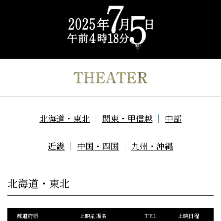
コ
ナ
ン
ビ
テ
ゲ
ン
ー
ツ
シ
へ
ョ
ス
ン
キ
に
ッ
移
プ
動
北海道・東北
｜
関東・甲信越
｜
中部
近畿
｜
中国・四国
｜
九州・沖縄
北海道・東北
都道府県
上映劇場名
TEL
上映日程