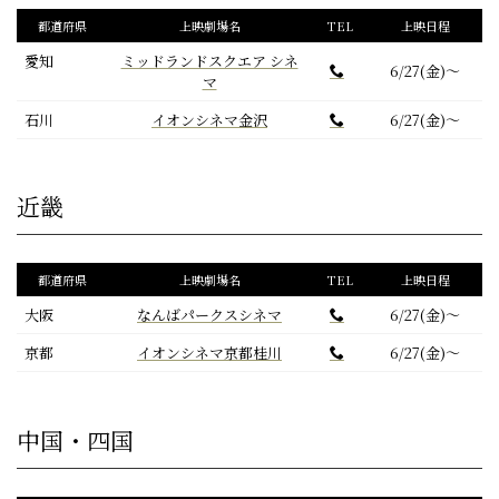
都道府県
上映劇場名
TEL
上映日程
愛知
ミッドランドスクエア シネ
6/27(金)～
マ
石川
イオンシネマ金沢
6/27(金)～
近畿
都道府県
上映劇場名
TEL
上映日程
大阪
なんばパークスシネマ
6/27(金)～
京都
イオンシネマ京都桂川
6/27(金)～
中国・四国