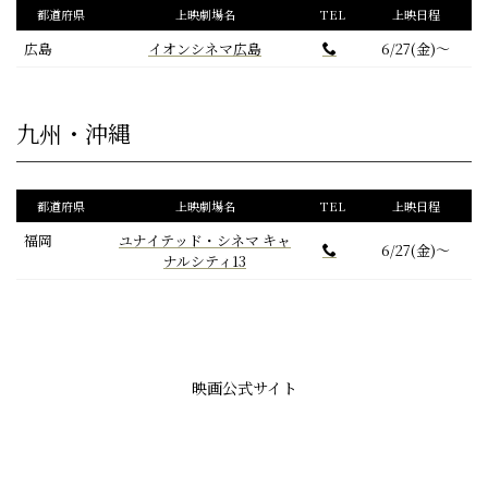
都道府県
上映劇場名
TEL
上映日程
広島
イオンシネマ広島
6/27(金)～
九州・沖縄
都道府県
上映劇場名
TEL
上映日程
福岡
ユナイテッド・シネマ キャ
6/27(金)～
ナルシティ13
映画公式サイト